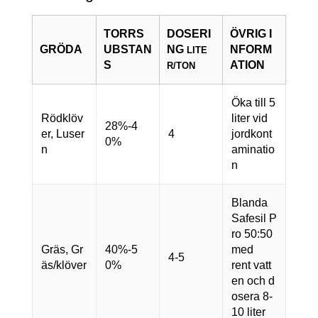
TORRS
DOSERI
ÖVRIG I
GRÖDA
UBSTAN
NG
NFORM
LITE
S
ATION
R/TON
Öka till 5
Rödklöv
liter vid
28%-4
er, Luser
4
jordkont
0%
n
aminatio
n
Blanda
Safesil P
ro 50:50
Gräs, Gr
40%-5
med
4-5
äs/klöver
0%
rent vatt
en och d
osera 8-
10 liter