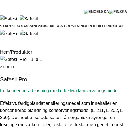
En svensk ensileringstradition
Kontakta oss
031 - 309 25 00
STARTSIDAN
ANVÄNDNING
FAKTA & FORSKNING
PRODUKTER
KONTAKT
Hem
Produkter
Zooma
Safesil Pro
En koncentrerad lösning med effektiva konserveringsmedel
Effektivt, färdigblandat ensileringsmedel som innehåller en
koncentrerad blandning konserveringsmedel (E 211, E 202, E
250). Det neutraliserade saltet från organiska syror ger en
lösning som varken fräter, rostar eller luktar men ger ett robust