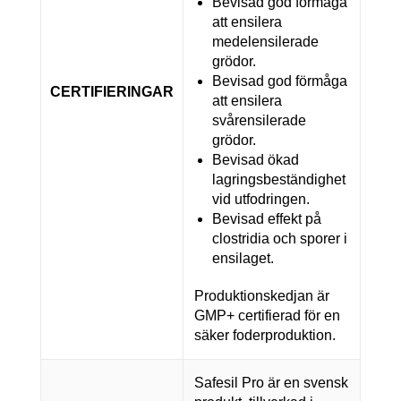
Bevisad god förmåga
att ensilera
medelensilerade
grödor.
Bevisad god förmåga
CERTIFIERINGAR
att ensilera
svårensilerade
grödor.
Bevisad ökad
lagringsbeständighet
vid utfodringen.
Bevisad effekt på
clostridia och sporer i
ensilaget.
Produktionskedjan är
GMP+ certifierad för en
säker foderproduktion.
Safesil Pro är en svensk