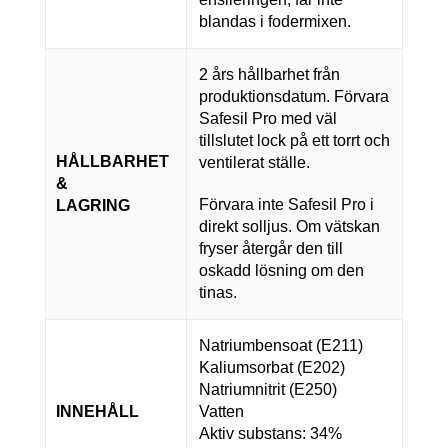
blandas i fodermixen.
2 års hållbarhet från
produktionsdatum. Förvara
Safesil Pro med väl
tillslutet lock på ett torrt och
HÅLLBARHET
ventilerat ställe.
&
Förvara inte Safesil Pro i
LAGRING
direkt solljus. Om vätskan
fryser återgår den till
oskadd lösning om den
tinas.
Natriumbensoat (E211)
Kaliumsorbat (E202)
Natriumnitrit (E250)
INNEHÅLL
Vatten
Aktiv substans: 34%