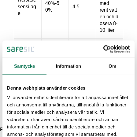
40%-5
med
sensilag
4-5
0%
rent vatt
e
en och d
osera 8-
10 liter
Majs (Vi
25%-4
nterfodri
1,5
0%
ng)
Samtycke
Information
Om
Majs (So
25%-4
mmarfod
2
0%
Denna webbplats använder cookies
ring)
Vi använder enhetsidentifierare för att anpassa innehållet
och annonserna till användarna, tillhandahålla funktioner
för sociala medier och analysera vår trafik. Vi
Om du har fel produkt hemma,
klicka här
.
vidarebefordrar även sådana identifierare och annan
information från din enhet till de sociala medier och
Produktdata
annons- och analysföretag som vi samarbetar med.