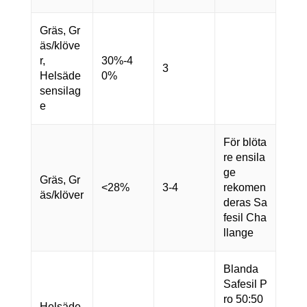
Gräs, Gr
äs/klöve
r,
30%-4
3
Helsäde
0%
sensilag
e
För blöta
re ensila
ge
Gräs, Gr
<28%
3-4
rekomen
äs/klöver
deras Sa
fesil Cha
llange
Blanda
Safesil P
ro 50:50
Helsäde