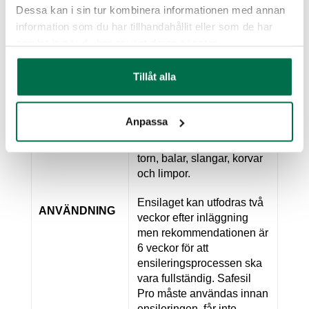
Dessa kan i sin tur kombinera informationen med annan
information som du har tillhandahållit eller som de har
Bulk • 1000 liter IBC
samlat in när du har använt deras tjänster.
FÖRPACKNING
container / 200 liter fat • 25
liter dunk
Tillåt alla
Till alla typer av grödor;
gräs, klöver, majs och
Anpassa
helsädesensilage i alla
lagringssystem; plansilos,
torn, balar, slangar, korvar
och limpor.
Ensilaget kan utfodras två
ANVÄNDNING
veckor efter inläggning
men rekommendationen är
6 veckor för att
ensileringsprocessen ska
vara fullständig. Safesil
Pro måste användas innan
ensileringen, får inte