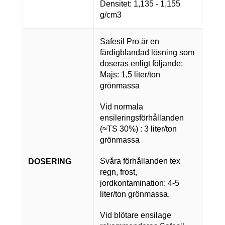
Densitet: 1,135 - 1,155
g/cm3
Safesil Pro är en
färdigblandad lösning som
doseras enligt följande:
Majs: 1,5 liter/ton
grönmassa
Vid normala
ensileringsförhållanden
(≈TS 30%) : 3 liter/ton
grönmassa
Svåra förhållanden tex
DOSERING
regn, frost,
jordkontamination: 4-5
liter/ton grönmassa.
Vid blötare ensilage