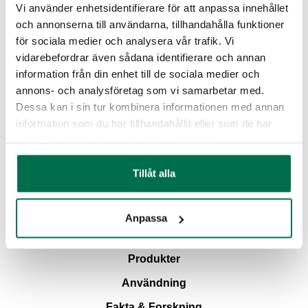
Vi använder enhetsidentifierare för att anpassa innehållet
Jag godkänner Salinitys
integritetspolicy
*
och annonserna till användarna, tillhandahålla funktioner
för sociala medier och analysera vår trafik. Vi
vidarebefordrar även sådana identifierare och annan
information från din enhet till de sociala medier och
annons- och analysföretag som vi samarbetar med.
Dessa kan i sin tur kombinera informationen med annan
Ansökan hanteras manuellt och dina
information som du har tillhandahållit eller som de har
inloggningsuppgifter kommer på mail inom 48h.
samlat in när du har använt deras tjänster.
Tillåt alla
Anpassa
Om Safesil
Produkter
Användning
Fakta & Forskning